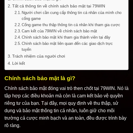
Tất cả thông tin về chính sách bảo mật tại 79WIN
Người chơi cần cung cấp thông tin cá nhân của mình cho
cổng game
Cổng game thu thập thông tin cá nhân khi tham gia cược
Cam kết của 79WIN về chính sách bảo mật
Chính sách bảo mật khi tham gia thành viên tại đây
Chính sách bảo mật liên quan đến các giao dịch trực
tuyến
Trách nhiệm của người chơi
Lời kết
Chính sách bảo mật là gì?
Chính sách bảo mật đóng vai trò then chốt tại 79WIN. Nó là
tập hợp các điều khoản mà còn là cam kết bảo vệ quyền
riêng tư của bạn. Tại đây, mọi quy định về thu thập, sử
dụng và bảo mật thông tin cá nhân, luôn giữ cho môi
trường cá cược minh bạch và an toàn, đều được trình bày
rõ ràng.