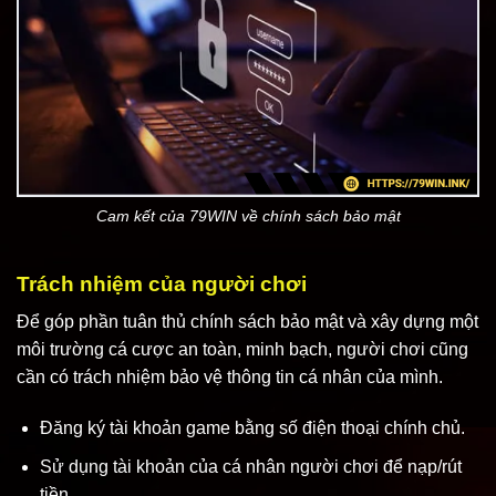
Cam kết của 79WIN về chính sách bảo mật
Trách nhiệm của người chơi
Để góp phần tuân thủ chính sách bảo mật và xây dựng một
môi trường cá cược an toàn, minh bạch, người chơi cũng
cần có trách nhiệm bảo vệ thông tin cá nhân của mình.
Đăng ký tài khoản game bằng số điện thoại chính chủ.
Sử dụng tài khoản của cá nhân người chơi để nạp/rút
tiền.