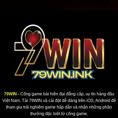
Cược
Bí
ở
Trực
Kíp
Bắn
Tuyến
Thắng
Cá
Đỉnh
Lớn
Tam
Cao
Rinh
Tiên
Lộc
79WIN
Đầy
–
Tay
Bí
Quyết
Chinh
Phục
Đại
Dương
79WIN
-
Cổng game bài hiện đại đẳng cấp, uy tín hàng đầu
Việt Nam. Tải 79WIN và cài đặt dễ dàng trên iOS, Android để
tham gia trải nghiệm game hấp dẫn và nhận những phần
thưởng đặc biệt từ cổng game.