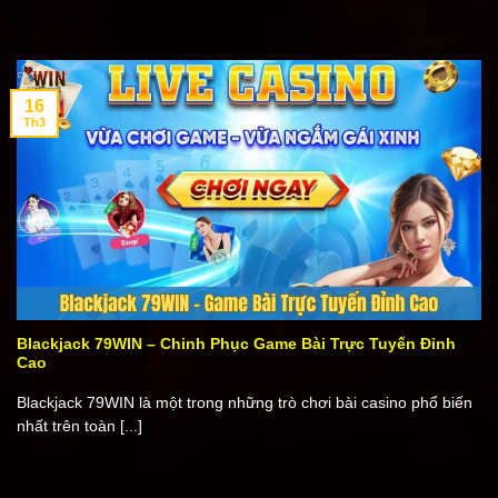
16
Th3
Blackjack 79WIN – Chinh Phục Game Bài Trực Tuyến Đỉnh
Cao
Blackjack 79WIN là một trong những trò chơi bài casino phổ biến
nhất trên toàn [...]