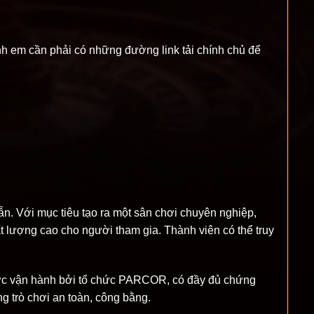
nh em cần phải có những đường link tải chính chủ để
dẫn. Với mục tiêu tạo ra một sân chơi chuyên nghiệp,
t lượng cao cho người tham gia. Thành viên có thể truy
được vận hành bởi tổ chức PARCOR, có đầy đủ chứng
g trò chơi an toàn, công bằng.