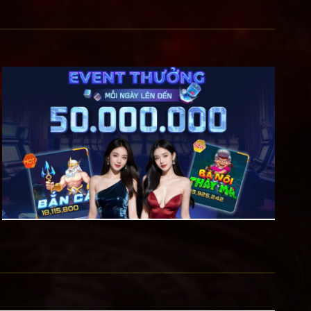
 79WIN bạn sẽ hoàn toàn bị chinh phục với những điểm
iệp nhưng vẫn sinh động.
chạm.