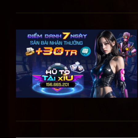
Những điểm mạnh nổi bật của 
Cổng game này đã không ngần ngại chi số tiền khủng, 
hấp dẫn, nổi bật như:
Giao diện đẹp mắt
79WIN gây ấn tượng mạnh mẽ đối với hội viên nhờ vào 
Hệ thống hình ảnh cùng biểu tượng được tối ưu với 
Bố cục trang web được sắp xếp khoa học, giúp bet t
Kho game bài đổi thưởng phong phú