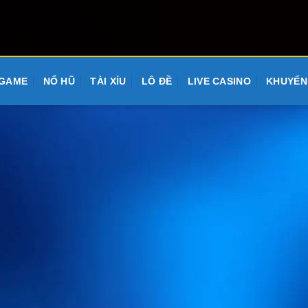
 GAME
NỔ HŨ
TÀI XỈU
LÔ ĐỀ
LIVE CASINO
KHUYẾN