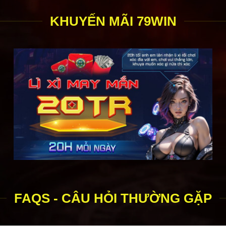
KHUYẾN MÃI 79WIN
Tổng quan về cổng game bài 79WIN
79WIN
thiết kế nên một webgame hoàn thiện nhất. Chọn lựa sân chơi
giao diện thiết kế đẹp mắt, tinh tế, thao tác linh hoạt.
đồ họa sắc nét, màu sắc hài hòa giúp tạo cảm giác chuyên ngh
FAQS - CÂU HỎI THƯỜNG GẶP
hủ dễ dàng tìm kiếm và truy cập các danh mục qua vài cú vuốt 