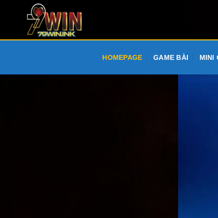
Bỏ
qua
nội
dung
HOMEPAGE
GAME BÀI
MINI