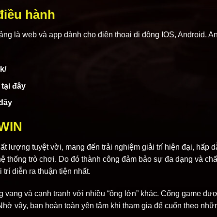
điều hành
ảng là web và app dành cho điện thoại di động IOS, Android. A
k/
:
tại đây
 đây
9WIN
 lượng tuyệt vời, mang đến trải nghiệm giải trí hiện đại, hấp 
hệ thống trò chơi. Do đó thành công đảm bảo sự đa dạng và chấ
trí diễn ra thuận tiện nhất.
ếng vang và cạnh tranh với nhiều “ông lớn” khác. Cổng game 
Nhờ vậy, bạn hoàn toàn yên tâm khi tham gia để cuốn theo nhữn