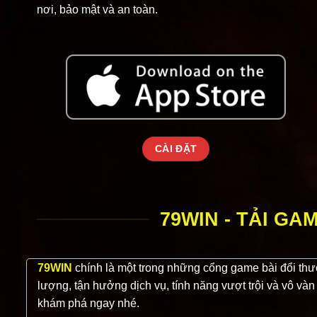
nơi, bảo mật và an toàn.
CÀI ĐẶT
79WIN - TẢI G
79WIN
chính là một trong những cổng game bài đổi th
lượng, tận hưởng dịch vụ, tính năng vượt trội và vô v
khám phá ngay nhé.