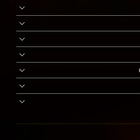
Nếu bạn là người đam mê các tựa bài đổi thưởng, k
biến như: Tiến Lên, Mậu Binh, Xì Dách, Poker cùng n
Hệ thống tại đây thiết kế vô cùng minh bạch, còn có 