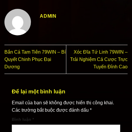
ADMIN
Bắn Cá Tam Tiên 79WIN – Bí
Xóc Đĩa Tứ Linh 79WIN –
Quyết Chinh Phục Đại
Trải Nghiệm Cá Cược Trực
Dương
Tuyến Đỉnh Cao
Để lại một bình luận
Email của bạn sẽ không được hiển thị công khai.
Các trường bắt buộc được đánh dấu
*
Bình luận
*