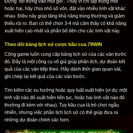
Đừng “bỏ trứng vào một giỏ”. Thay vì chỉ tập trung một
hoặc hai, hãy chia nhỏ số vốn, đặt vào nhiều linh vật khác
nhau. Điều này giúp tăng khả năng trúng thưởng và giảm
thiểu rủi ro. Bạn có thể chọn 3-4 mà cảm thấy có khả năng
xuất hiện cao nhất và phân bổ tiền cho các linh vật này.
Theo dõi bảng lịch sử cược bầu cua 79WIN
Cổng game luôn cung cấp bảng lịch sử của các ván trước
đó. Đây là một công cụ vô giá giúp phân tích, dự đoán kết
quả của các ván tiếp theo. Hãy dành thời gian quan sát,
ghi chép lại kết quả của các ván trước.
Tìm kiếm các xu hướng hoặc quy luật xuất hiện (ví dụ: một
linh vật nào đó xuất hiện liên tục, hoặc hai linh vật nào đó
thường đi kèm với nhau). Tuy bầu cua là trò chơi ngẫu
nhiên, nhưng việc phân tích lịch sử có thể giúp đưa ra
những dự đoán chính xác hơn.