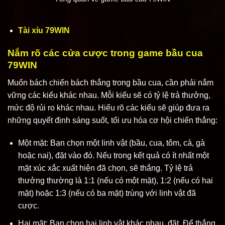
Tài xỉu 79WIN
Nắm rõ các cửa cược trong game bầu cua
79WIN
Muốn bách chiến bách thắng trong bầu cua, cần phải nắm
vững các kiểu khác nhau. Mỗi kiểu sẽ có tỷ lệ trả thưởng,
mức độ rủi ro khác nhau. Hiểu rõ các kiểu sẽ giúp đưa ra
những quyết định sáng suốt, tối ưu hóa cơ hội chiến thắng:
Một mặt: Bạn chọn một linh vật (bầu, cua, tôm, cá, gà
hoặc nai), đặt vào đó. Nếu trong kết quả có ít nhất một
mặt xúc xắc xuất hiện đã chọn, sẽ thắng. Tỷ lệ trả
thưởng thường là 1:1 (nếu có một mặt), 1:2 (nếu có hai
mặt) hoặc 1:3 (nếu có ba mặt) trùng với linh vật đã
cược.
Hai mặt: Bạn chọn hai linh vật khác nhau, đặt. Để thắng,