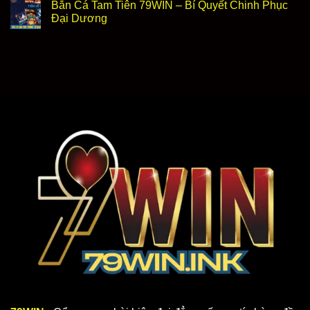
Bắn Cá Tam Tiên 79WIN – Bí Quyết Chinh Phục
Tin
Và
Tứ
bình
Đồn
Cách
Linh
luận
Đại Dương
Chơi
79WIN
ở
An
–
Bầu
Không
Toàn
Trải
Cua
có
Nghiệm
79WIN
bình
Cá
–
luận
Cược
Bí
ở
Trực
Kíp
Bắn
Tuyến
Thắng
Cá
Đỉnh
Lớn
Tam
Cao
Rinh
Tiên
Lộc
79WIN
Đầy
–
Tay
Bí
Quyết
Chinh
Phục
Đại
Dương