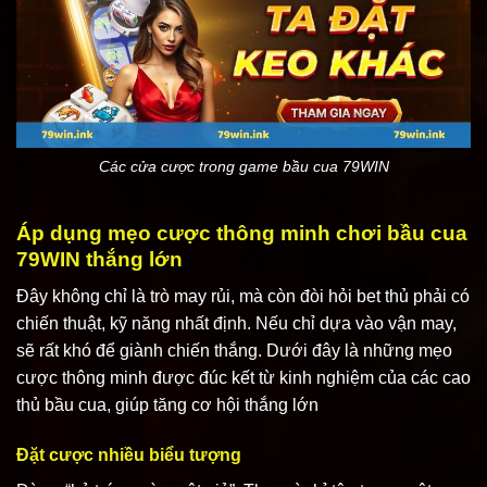
Các cửa cược trong game bầu cua 79WIN
Áp dụng mẹo cược thông minh chơi bầu cua
79WIN thắng lớn
Đây không chỉ là trò may rủi, mà còn đòi hỏi bet thủ phải có
chiến thuật, kỹ năng nhất định. Nếu chỉ dựa vào vận may,
sẽ rất khó để giành chiến thắng. Dưới đây là những mẹo
cược thông minh được đúc kết từ kinh nghiệm của các cao
thủ bầu cua, giúp tăng cơ hội thắng lớn
Đặt cược nhiều biểu tượng