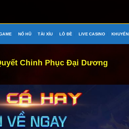
 GAME
NỔ HŨ
TÀI XỈU
LÔ ĐỀ
LIVE CASINO
KHUYẾN
 Quyết Chinh Phục Đại Dương