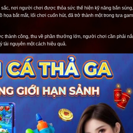
ắc, nơi người chơi được thỏa sức thể hiện kỹ năng bắn súng,
ồ họa bắt mắt, lối chơi cuốn hút, đã trở thành một trong tựa g
ược thành công, thu về phần thưởng lớn, người chơi cần phải 
ý tài nguyên một cách hiệu quả.