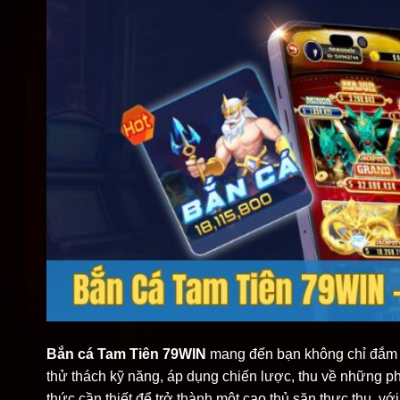
Bắn cá Tam Tiên 79WIN
mang đến bạn không chỉ đắm m
thử thách kỹ năng, áp dụng chiến lược, thu về những 
thức cần thiết để trở thành một cao thủ săn thực thụ, v