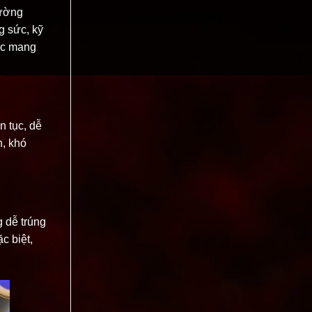
hường
g sức, kỹ
ọc mang
n tục, dễ
n, khó
g dễ trúng
c biệt,